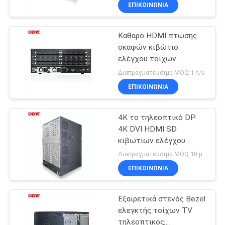
ελεγκτών τηλεοπτικής
ΈΛΕΓΧΟΣ
ΕΠΙΚΟΙΝΩΝΊΑ
επίδειξης
Καθαρό HDMI πτώσης
ΜΑΣ
σκαφών κιβώτιο
ΕΛΆΤΕ
ελέγχου τοίχων
ΣΕ
βρόχων τηλεοπτικό
Διαπραγματεύσιμα MOQ:1 η/υ
κάθε κανάλι FHD τοπικό
ΕΠΑΦΉ
ΕΠΙΚΟΙΝΩΝΊΑ
LAN του 1920 X 1080
ΜΕ
RS232
4K το τηλεοπτικό DP
4K DVI HDMI SD
ΕΙΔΉΣΕΙΣ
κιβωτίων ελέγχου
τοίχων LCD εισήγαγε
Διαπραγματεύσιμα MOQ:10 μονάδα/μονάδα
τον αρρενωπό IOS
ΖΗΤΉΣΤΕ
ΕΠΙΚΟΙΝΩΝΊΑ
έλεγχο τριανταδυάμπιτο
ΈΝΑ
Εξαιρετικά στενός Bezel
ΑΠΌΣΠΑΣΜΑ
ελεγκτής τοίχων TV
τηλεοπτικός,