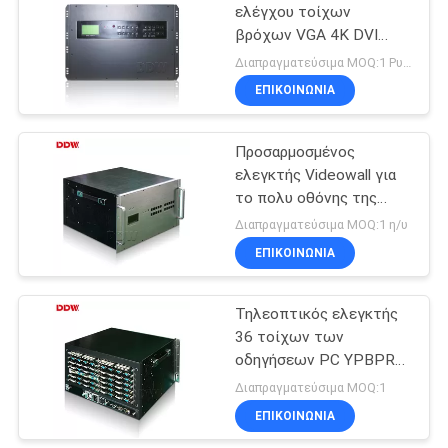
ελέγχου τοίχων
βρόχων VGA 4K DVI
Hdmi για την πολυ
Διαπραγματεύσιμα MOQ:1 Ρυθμίστε / Σετ
επίδειξη οθόνης
ΕΠΙΚΟΙΝΩΝΊΑ
12W/Channel
Προσαρμοσμένος
ελεγκτής Videowall για
το πολυ οθόνης της
επίδειξης συνεδριάσεων
Διαπραγματεύσιμα MOQ:1 η/υ
λογισμικό ελέγχου
ΕΠΙΚΟΙΝΩΝΊΑ
αιθουσών ειδικό
Τηλεοπτικός ελεγκτής
36 τοίχων των
οδηγήσεων PC YPBPR
IP εισόδου-εξόδου για
Διαπραγματεύσιμα MOQ:1
την πολυ αίθουσα
ΕΠΙΚΟΙΝΩΝΊΑ
συνδιαλέξεων επίδειξης