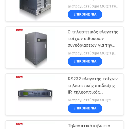
τηλεοπτικό κιβώτιο
CASE
Διαπραγματεύσιμα MOQ:1 Ρυθμίστε / Σετ
επεξεργαστών τοίχων
ΕΠΙΚΟΙΝΩΝΊΑ
CENTER
εισαγωγής LCD VGA
HDMI DVI
Ο τηλεοπτικός ελεγκτής
SITEMAP
τοίχων αιθουσών
συνεδριάσεων για την
πολυ επίδειξη οθόνης 9
PRIVACY
Διαπραγματεύσιμα MOQ:1 μονάδα / Μονάδες
εισήγαγε 9 σήματα
ΕΠΙΚΟΙΝΩΝΊΑ
POLICY
παραγωγής
RS232 ελεγκτής τοίχων
τηλεοπτικής επίδειξης
IP, τηλεοπτικός
ελεγκτής τοίχων HDMI
Διαπραγματεύσιμα MOQ:2
με το λογισμικό
ΕΠΙΚΟΙΝΩΝΊΑ
Τηλεοπτικό κιβώτιο