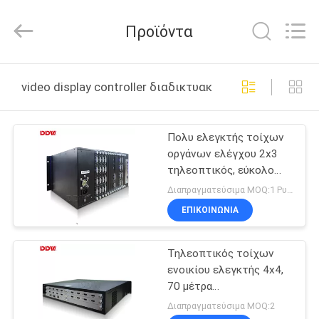
Co.,
Ltd..
All
Προϊόντα
Rights
Reserved.
Developed
by
ΣΠΊΤΙ
ECER
video display controller διαδικτυακή κατασκευή
ΠΡΟΪΌΝΤΑ
Πολυ ελεγκτής τοίχων
οργάνων ελέγχου 2x3
ΠΕΡΊΠΟΥ
τηλεοπτικός, εύκολο
ΕΜΕΊΣ
κιβώτιο ελεγκτών
Διαπραγματεύσιμα MOQ:1 Ρυθμίστε / Σετ
λειτουργίας HD
ΕΠΙΚΟΙΝΩΝΊΑ
τηλεοπτικό
ΓΎΡΟΣ
Τηλεοπτικός τοίχων
ΕΡΓΟΣΤΑΣΊΩΝ
ενοικίου ελεγκτής 4x4,
70 μέτρα
ΠΟΙΟΤΙΚΌΣ
επιχειρησιακών 4k
Διαπραγματεύσιμα MOQ:2