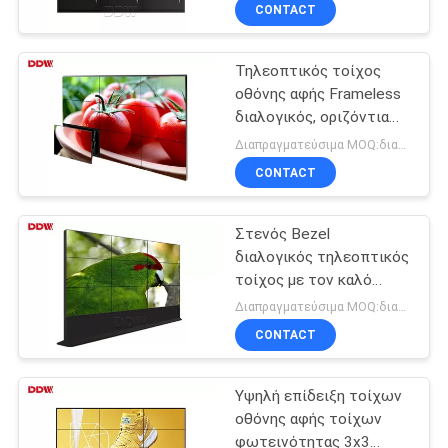
επιφάνεια δωματίων
ΈΛΕΓΧΟΣ
CONTACT
Conforence
Τηλεοπτικός τοίχος
ΜΑΣ
4
οθόνης αφής Frameless
ΕΛΆΤΕ
διαλογικός, οριζόντια
Επίδειξη των
ΣΕ
επίδειξη τοίχων 46 LCD
Διαπραγματεύσιμα MOQ:διαπραγμάτευση
οδηγήσεων
τηλεοπτική
ΕΠΑΦΉ
CONTACT
σκηνικού ενοικίου
ΜΕ
Στενός Bezel
διαλογικός τηλεοπτικός
ΕΙΔΉΣΕΙΣ
τοίχος με τον καλό
2
έλεγχο επίδρασης
Διαπραγματεύσιμα MOQ:διαπραγμάτευση
RS232 οράματος
Επίδειξη των
ΖΗΤΉΣΤΕ
CONTACT
ΈΝΑ
οδηγήσεων
Υψηλή επίδειξη τοίχων
ΑΠΌΣΠΑΣΜΑ
ΣΠΑΔΙΚΩΝ
οθόνης αφής τοίχων
φωτεινότητας 3x3