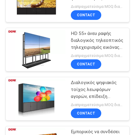
τηλεοπτική/επιτροπής
CASE
Διαπραγματεύσιμα MOQ:διαπραγμάτευση
της Samsung
CONTACT
CENTER
2
Εσωτερική οθόνη
HD 55» άνευ ραφής
SITEMAP
διαλογικός τηλεοπτικός
LED
τηλεχειρισμός εικόνας
τοίχων δυναμικός
PRIVACY
Διαπραγματεύσιμα MOQ:διαπραγμάτευση
CONTACT
POLICY
Διαλογικός ψηφιακός
2
τοίχος λεωφόρων
Οθόνη των
αγορών, επίδειξη
τοίχων αφής διαφήμισης
Διαπραγματεύσιμα MOQ:διαπραγμάτευση
υπαίθριων
πολυ
CONTACT
οδηγήσεων
Εμπορικός να συνδέσει