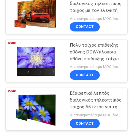
διαλογικός τηλεοπτικός
τοίχος με τον ελεγκτή
10
τοίχων επίδειξης
Διαπραγματεύσιμα MOQ:διαπραγμάτευση
οδηγημένη
CONTACT
τηλεοπτική
Πολυ τοίχος επίδειξης
επίδειξη τοίχων
οθόνης DDW/πλούσια
οθόνη επίδειξης τοίχων
χρώματος LCD
Διαπραγματεύσιμα MOQ:διαπραγμάτευση
τηλεοπτική
CONTACT
70
Τηλεοπτικός
Εξαιρετικά λεπτός
διαλογικός τηλεοπτικός
τοίχος DDW LCD
τοίχος 55 ίντσα για τη
διαφήμιση 1920x1080
Διαπραγματεύσιμα MOQ:διαπραγμάτευση
CONTACT