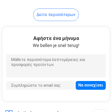
40
Δείτε περισσότερων
αλληλεπιδραστική
τοίχος
Αφήστε ένα μήνυμα
We bellen je snel terug!
75
Εμπορικός
τηλεοπτικός
τοίχος