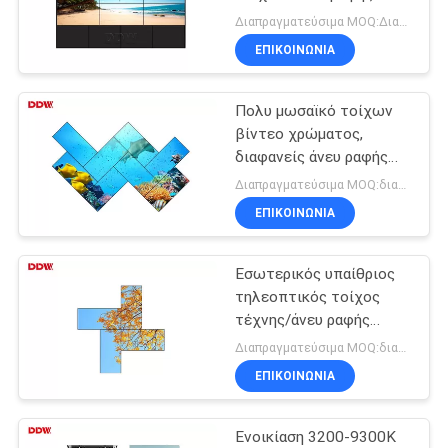
τηλεοπτικές επιδείξεις
CASE
Διαπραγματεύσιμα MOQ:Διαπραγματεύσιμο
60Hz τοίχων
ΕΠΙΚΟΙΝΩΝΊΑ
CENTER
Πολυ μωσαϊκό τοίχων
SITEMAP
βίντεο χρώματος,
διαφανείς άνευ ραφής
τηλεοπτικές επιδείξεις
PRIVACY
Διαπραγματεύσιμα MOQ:διαπραγμάτευση
τοίχων
ΕΠΙΚΟΙΝΩΝΊΑ
POLICY
Εσωτερικός υπαίθριος
τηλεοπτικός τοίχος
τέχνης/άνευ ραφής
τηλεοπτικές επιδείξεις
Διαπραγματεύσιμα MOQ:διαπραγμάτευση
τοίχων 350-700 ψείρες
ΕΠΙΚΟΙΝΩΝΊΑ
Ενοικίαση 3200-9300K