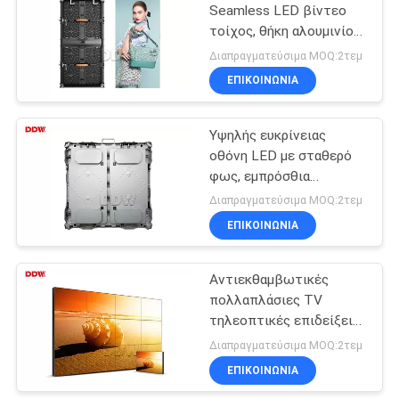
Seamless LED βίντεο
τοίχος, θήκη αλουμινίου
μεγάλη οθόνη τοίχος
Διαπραγματεύσιμα MOQ:2τεμ
ΕΠΙΚΟΙΝΩΝΊΑ
Υψηλής ευκρίνειας
οθόνη LED με σταθερό
φως, εμπρόσθια
υδατοασφαλής
Διαπραγματεύσιμα MOQ:2τεμ
εσωτερική οθόνη LED
ΕΠΙΚΟΙΝΩΝΊΑ
Αντιεκθαμβωτικές
πολλαπλάσιες TV
τηλεοπτικές επιδείξεις
τοίχων/τοίχων
Διαπραγματεύσιμα MOQ:2τεμ
λειτουργίας συναρμογών
ΕΠΙΚΟΙΝΩΝΊΑ
άνευ ραφής τηλεοπτικές