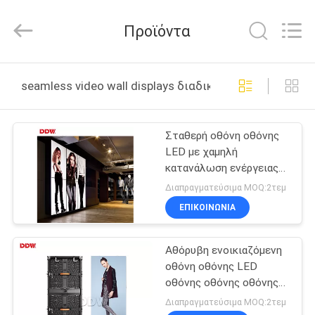
Co.,
Ltd..
All
Προϊόντα
Rights
Reserved.
Developed
by
ΣΠΊΤΙ
ECER
seamless video wall displays διαδικτυακή κατασκευή
ΠΡΟΪΌΝΤΑ
Σταθερή οθόνη οθόνης
LED με χαμηλή
ΠΕΡΊΠΟΥ
κατανάλωση ενέργειας
ΕΜΕΊΣ
με ευρεία γωνία θέασης
Διαπραγματεύσιμα MOQ:2τεμ
ΕΠΙΚΟΙΝΩΝΊΑ
ΓΎΡΟΣ
Αθόρυβη ενοικιαζόμενη
ΕΡΓΟΣΤΑΣΊΩΝ
οθόνη οθόνης LED
οθόνης οθόνης οθόνης
ΠΟΙΟΤΙΚΌΣ
οθόνης οθόνης οθόνης
Διαπραγματεύσιμα MOQ:2τεμ