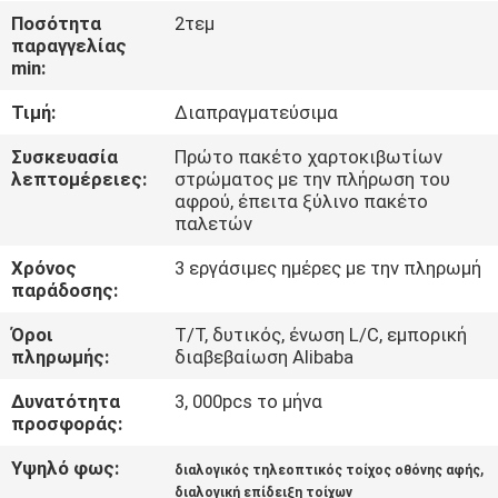
ΈΛΕΓΧΟΣ
Ποσότητα
2τεμ
παραγγελίας
min:
ΜΑΣ
Τιμή:
Διαπραγματεύσιμα
ΕΛΆΤΕ
ΣΕ
Συσκευασία
Πρώτο πακέτο χαρτοκιβωτίων
λεπτομέρειες:
στρώματος με την πλήρωση του
ΕΠΑΦΉ
αφρού, έπειτα ξύλινο πακέτο
παλετών
ΜΕ
Χρόνος
3 εργάσιμες ημέρες με την πληρωμή
παράδοσης:
ΕΙΔΉΣΕΙΣ
Όροι
T/T, δυτικός, ένωση L/C, εμπορική
πληρωμής:
διαβεβαίωση Alibaba
ΖΗΤΉΣΤΕ
Δυνατότητα
3, 000pcs το μήνα
ΈΝΑ
προσφοράς:
ΑΠΌΣΠΑΣΜΑ
Υψηλό φως:
,
διαλογικός τηλεοπτικός τοίχος οθόνης αφής
διαλογική επίδειξη τοίχων