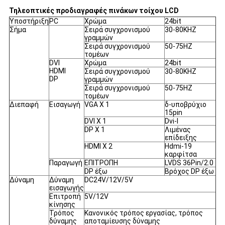
Τηλεοπτικές προδιαγραφές πινάκων τοίχου LCD
Υποστήριξη
PC
Χρώμα
24bit
Σήμα
Σειρά συγχρονισμού
30-80KHZ
γραμμών
Σειρά συγχρονισμού
50-75HZ
τομέων
DVI
Χρώμα
24bit
HDMI
Σειρά συγχρονισμού
30-80KHZ
DP
γραμμών
Σειρά συγχρονισμού
50-75HZ
τομέων
Διεπαφή
Εισαγωγή
VGA Χ 1
δ-υποβρύχιο
15pin
DVI Χ 1
Dvi-Ι
DP Χ 1
Λιμένας
επίδειξης
HDMI Χ 2
Hdmi-19
καρφίτσα
Παραγωγή
ΕΠΙΤΡΟΠΗ
LVDS 36Pin/2.0
DP έξω
Βρόχος DP έξω
Δύναμη
Δύναμη
DC24V/12V/5V
εισαγωγής
Επιτροπή
5V/12V
κίνησης
Τρόπος
Κανονικός τρόπος εργασίας, τρόπος
δύναμης
αποταμίευσης δύναμης