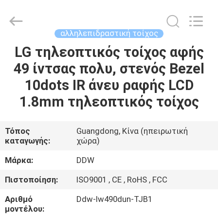
Co.,
Ltd..
All
Rights
Reserved.
αλληλεπιδραστική τοίχος
Developed
by
LG τηλεοπτικός τοίχος αφής
ΣΠΊΤΙ
ECER
49 ίντσας πολυ, στενός Bezel
ΠΡΟΪΌΝΤΑ
10dots IR άνευ ραφής LCD
1.8mm τηλεοπτικός τοίχος
ΠΕΡΊΠΟΥ
ΕΜΕΊΣ
Τόπος
Guangdong, Κίνα (ηπειρωτική
καταγωγής:
χώρα)
ΓΎΡΟΣ
Μάρκα:
DDW
ΕΡΓΟΣΤΑΣΊΩΝ
Πιστοποίηση:
ISO9001 , CE , RoHS , FCC
Αριθμό
Ddw-lw490dun-TJB1
ΠΟΙΟΤΙΚΌΣ
μοντέλου: