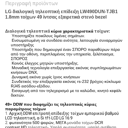
Περιγραφή προϊόντων
LG διαλογική τηλεοπτική επίδειξη LW490DUN-TJB1
1.8mm τοίχων 49 ίντσας εξαιρετικά στενό bezel
Διαλογικά τηλεοπτικά
κύρια χαρακτηριστικά
τοίχων
:
Υποστηρίξτε ποικίλους λιμένες σημάτων.
Ενσωματωμένη να συνδέσει ενότητα, λειτουργία συναρμογών
υποστήριξης
Υποστήριξη που δημιουργεί έναν ΣΠΟΡΟ παραθύρων πέρα
από την οθόνη, περιπλαμένος την υπηρεσία, ξελέπιασμα,
ΣΠΟΡΟΣ
Κοινός έλεγχος μητρών υποστήριξης.
Μοναδική τεχνολογία επεξεργασίας εικόνας συμπληρωμάτων
κινήσεων DNX,
Δυναμική εικόνα χωρίς ίχνος κινήσεων
Συνδετικός την επεξεργασία εικόνας rs-232 βρόχος-κύκλωμα
RJ45 εισόδου-εξόδου.
Εισαγωγή από τον τηλεχειρισμό με το καλώδιο, κινητό κεφάλι
δεκτών.
49» DDW που διαφημίζει τις τηλεοπτικές κύριες
παραμέτρους τοίχων
1.
Αρχική DDW επιτροπή επίδειξης τοίχων εμπορικού βαθμού
LCD τηλεοπτική, α-Si tft-LCD LG 16:9
2.
φωτεινότητα 500 ψειρών, ΜΕΓΑ
μονάδα τοίχων
DCR
contrast.HD
τηλεοπτική- Υψηλή φωτεινότητα, υψηλή αντίθεση,