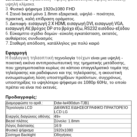
υψηλή κλίμακα.
3.
Φυσικό ψήφισμα 1920x1080 FHD
4.
Στενό bezel μόνο 1.8mm εξαιρετικά, υψηλό - ποιότητα,
πρακτική, καλή επίδραση οράματος.
5.
Διεπαφή-
εισαγωγή 2 Χ HDMI, εισαγωγή DVI, εισαγωγή VGA,
εισαγωγή AV, βρόχος DP στο βρόχο έξω, RS232 εισόδου-εξόδου
6.
Εύκαμπτο σχέδιο δομών -εύκολη εγκατάσταση, εκτατός,
αυθαίρετος συνδυασμός
7.
Σταθερή απόδοση, κατάλληλος για πολύ καιρό
Εφαρμογή
Η διαλογική τηλεοπτική
τεχνολογία
τοίχων
είναι μια υψηλή -
ποιοτική εικόνα αντιπροσωπευτική της τμηματικής μετάδοσης,
που χρησιμοποιείται κυρίως σε κάποιο επαγγελματικό τομέα της
τηλεόρασης και ραδιόφωνο και της τηλεόρασης, η ακουστική
ενσωματωμένη λύση υποστηρίξεων προϊόντων, συγχρόνως,
υποστηρίξεις το υψηλότερο ψήφισμα σε 1080p 60Hz, το οποίο
πρέπει να είναι πιό εκτενές.
Προδιαγραφές:
Διαμορφώστε το αριθ.:
Ddw-lw490dun-TJB1
Τεχνολογία LCD
ΔΙΕΘΝΈΣ ΕΙΔΗΣΕΟΓΡΑΦΙΚΌ ΠΡΑΚΤΟΡΕΊΟ
LCD LG
Ενεργός διαγώνιος οθόνης
49»
Bezel πλάτος
Σύνολο: 1.8mm
Λόγος διάστασης
16:9
Φυσικό ψήφισμα
1920x1080
Σύστημα Backight
Οδηγήσεις