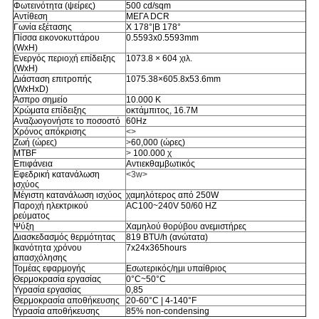
Φωτεινότητα (ψείρες)
500 cd/sqm
Αντίθεση
ΜΕΓΑ DCR
Γωνία εξέτασης
Χ 178°|Β 178°
Πίσσα εικονοκυττάρου
0.5593x0.5593mm
(WxH)
Ενεργός περιοχή επίδειξης
1073.8 × 604 χιλ.
(WxH)
Διάσταση επιτροπής
1075.38×605.8x53.6mm
(WxHxD)
Άσπρο σημείο
10.000 Κ
Χρώματα επίδειξης
οκτάμπιτος, 16.7M
Αναζωογονήστε το ποσοστό
60Hz
Χρόνος απόκρισης
<>
Ζωή (ώρες)
>
60,000 (ώρες)
MTBF
>
100.000 χ
Επιφάνεια
Αντιεκθαμβωτικός
Εφεδρική κατανάλωση
<3w>
ισχύος
Μέγιστη κατανάλωση ισχύος
χαμηλότερος από 250W
Παροχή ηλεκτρικού
AC100~240V 50/60 HZ
ρεύματος
Ψύξη
Χαμηλού θορύβου ανεμιστήρες
Διασκεδασμός θερμότητας
819 BTU/h (ανώτατα)
Ικανότητα χρόνου
7x24x365hours
απασχόλησης
Τομέας εφαρμογής
Εσωτερικός/ημι υπαίθριος
Θερμοκρασία εργασίας
0°C~50°C
Υγρασία εργασίας
0,85
Θερμοκρασία αποθήκευσης
20-60°C | 4-140°F
Υγρασία αποθήκευσης
85% non-condensing