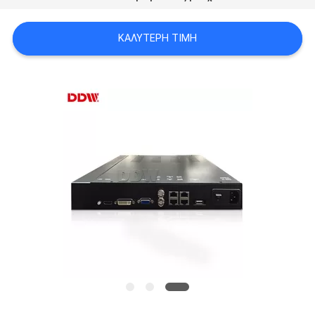
CASE
CENTER
ΚΑΛΎΤΕΡΗ ΤΙΜΉ
SITEMAP
PRIVACY
POLICY