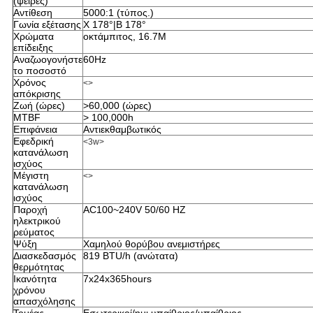
(ψείρες)
Αντίθεση
5000:1 (τύπος.)
Γωνία εξέτασης
Χ 178°|Β 178°
Χρώματα
οκτάμπιτος, 16.7M
επίδειξης
Αναζωογονήστε
60Hz
το ποσοστό
Χρόνος
<>
απόκρισης
Ζωή (ώρες)
>60,000 (ώρες)
MTBF
> 100,000h
Επιφάνεια
Αντιεκθαμβωτικός
Εφεδρική
<3w>
κατανάλωση
ισχύος
Μέγιστη
<>
κατανάλωση
ισχύος
Παροχή
AC100~240V 50/60 HZ
ηλεκτρικού
ρεύματος
Ψύξη
Χαμηλού θορύβου ανεμιστήρες
Διασκεδασμός
819 BTU/h (ανώτατα)
θερμότητας
Ικανότητα
7x24x365hours
χρόνου
απασχόλησης