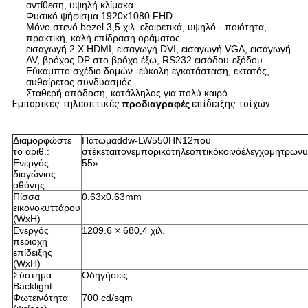
αντίθεση, υψηλή κλίμακα.
Φυσικό ψήφισμα 1920x1080 FHD
Μόνο στενό bezel 3,5 χιλ. εξαιρετικά, υψηλό - ποιότητα,
πρακτική, καλή επίδραση οράματος.
εισαγωγή 2 Χ HDMI, εισαγωγή DVI, εισαγωγή VGA, εισαγωγή
AV, βρόχος DP στο βρόχο έξω, RS232 εισόδου-εξόδου
Εύκαμπτο σχέδιο δομών -εύκολη εγκατάσταση, εκτατός,
αυθαίρετος συνδυασμός
Σταθερή απόδοση, κατάλληλος για πολύ καιρό
Εμπορικές τηλεοπτικές
προδιαγραφές
επίδειξης τοίχων
Διαμορφώστε
Πάτωμαddw-
LW
550HN12που
το αριθ.:
στέκεταιτονεμπορικότηλεοπτικόκοινόέλεγχομητρώνυ
Ενεργός
55»
διαγώνιος
οθόνης
Πίσσα
0.63x0.63mm
εικονοκυττάρου
(WxH)
Ενεργός
1209.6 × 680,4 χιλ.
περιοχή
επίδειξης
(WxH)
Σύστημα
Οδηγήσεις
Backlight
Φωτεινότητα
700 cd/sqm