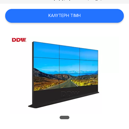
CASE
CENTER
ΚΑΛΎΤΕΡΗ ΤΙΜΉ
SITEMAP
PRIVACY
POLICY