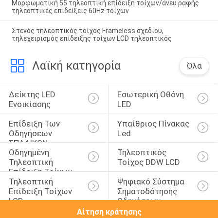
Μορφωματική 55 τηλεοπτική επίδειξη τοίχων/άνευ ραφής
τηλεοπτικές επιδείξεις 60Hz τοίχων
Στενός τηλεοπτικός τοίχος Frameless σχεδίου,
τηλεχειρισμός επίδειξης τοίχων LCD τηλεοπτικός
Λαϊκή κατηγορία
Όλα
Δείκτης LED 
Εσωτερική Οθόνη 
Ενοικίασης
LED
Επίδειξη Των 
Υπαίθριος Πίνακας 
Οδηγήσεων 
Led
ΣΠΑΔΙΚΩΝ
Οδηγημένη 
Τηλεοπτικός 
Τηλεοπτική 
Τοίχος DDW LCD
Επίδειξη Τοίχων
Τηλεοπτική 
Ψηφιακό Σύστημα 
Επίδειξη Τοίχων 
Σηματοδότησης 
LCD
Οδηγήσεων
Αίτηση κράτησης