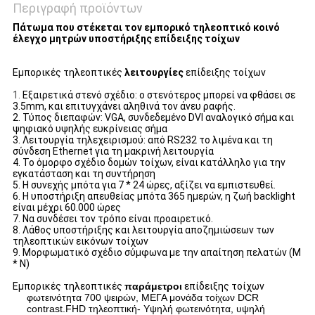
Περιγραφή προϊόντων
Πάτωμα που στέκεται τον εμπορικό τηλεοπτικό κοινό
έλεγχο μητρών υποστήριξης επίδειξης τοίχων
Εμπορικές τηλεοπτικές
λειτουργίες
επίδειξης τοίχων
1.
Εξαιρετικά στενό σχέδιο: ο στενότερος μπορεί να φθάσει σε
3.5mm, και επιτυγχάνει αληθινά τον άνευ ραφής.
2. Τύπος διεπαφών: VGA, συνδεδεμένο DVI αναλογικό σήμα και
ψηφιακό υψηλής ευκρίνειας σήμα
3. Λειτουργία τηλεχειρισμού: από RS232 το λιμένα και τη
σύνδεση Ethernet για τη μακρινή λειτουργία
4. Το όμορφο σχέδιο δομών τοίχων, είναι κατάλληλο για την
εγκατάσταση και τη συντήρηση
5. Η συνεχής μπότα για 7 * 24 ώρες, αξίζει να εμπιστευθεί.
6. Η υποστήριξη απευθείας μπότα 365 ημερών, η ζωή backlight
είναι μέχρι 60.000 ώρες
7. Να συνδέσει τον τρόπο είναι προαιρετικό.
8. Λάθος υποστήριξης και λειτουργία αποζημιώσεων των
τηλεοπτικών εικόνων τοίχων
9. Μορφωματικό σχέδιο σύμφωνα με την απαίτηση πελατών (Μ
* Ν)
Εμπορικές τηλεοπτικές
παράμετροι
επίδειξης τοίχων
φωτεινότητα 700 ψειρών, ΜΕΓΑ μονάδα τοίχων DCR
contrast.FHD τηλεοπτική- Υψηλή φωτεινότητα, υψηλή