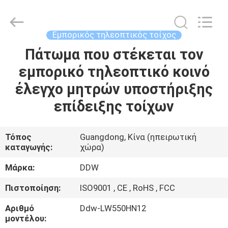
Technology
Co.,
Ltd..
All
Rights
Εμπορικός τηλεοπτικός τοίχος
Reserved.
Developed
by
Πάτωμα που στέκεται τον
ΣΠΊΤΙ
ECER
εμπορικό τηλεοπτικό κοινό
ΠΡΟΪΌΝΤΑ
έλεγχο μητρών υποστήριξης
επίδειξης τοίχων
ΠΕΡΊΠΟΥ
ΕΜΕΊΣ
Τόπος
Guangdong, Κίνα (ηπειρωτική
καταγωγής:
χώρα)
ΓΎΡΟΣ
Μάρκα:
DDW
ΕΡΓΟΣΤΑΣΊΩΝ
Πιστοποίηση:
ISO9001 , CE , RoHS , FCC
Αριθμό
Ddw-LW550HN12
ΠΟΙΟΤΙΚΌΣ
μοντέλου: