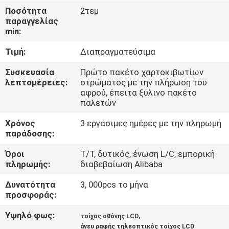
ΈΛΕΓΧΟΣ
Ποσότητα
2τεμ
παραγγελίας
min:
ΜΑΣ
Τιμή:
Διαπραγματεύσιμα
ΕΛΆΤΕ
ΣΕ
Συσκευασία
Πρώτο πακέτο χαρτοκιβωτίων
λεπτομέρειες:
στρώματος με την πλήρωση του
ΕΠΑΦΉ
αφρού, έπειτα ξύλινο πακέτο
παλετών
ΜΕ
Χρόνος
3 εργάσιμες ημέρες με την πληρωμή
παράδοσης:
ΕΙΔΉΣΕΙΣ
Όροι
T/T, δυτικός, ένωση L/C, εμπορική
πληρωμής:
διαβεβαίωση Alibaba
ΖΗΤΉΣΤΕ
Δυνατότητα
3, 000pcs το μήνα
ΈΝΑ
προσφοράς:
ΑΠΌΣΠΑΣΜΑ
Υψηλό φως:
,
τοίχος οθόνης LCD
άνευ ραφής τηλεοπτικός τοίχος LCD