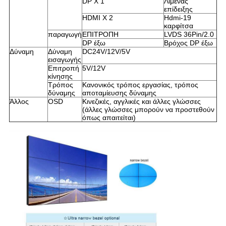
DP Χ 1
Λιμένας
επίδειξης
HDMI Χ 2
Hdmi-19
καρφίτσα
παραγωγή
ΕΠΙΤΡΟΠΗ
LVDS 36Pin/2.0
DP έξω
Βρόχος DP έξω
Δύναμη
Δύναμη
DC24V/12V/5V
εισαγωγής
Επιτροπή
5V/12V
κίνησης
Τρόπος
Κανονικός τρόπος εργασίας, τρόπος
δύναμης
αποταμίευσης δύναμης
Άλλος
OSD
Κινεζικές, αγγλικές και άλλες γλώσσες
(άλλες γλώσσες μπορούν να προστεθούν
όπως απαιτείται)