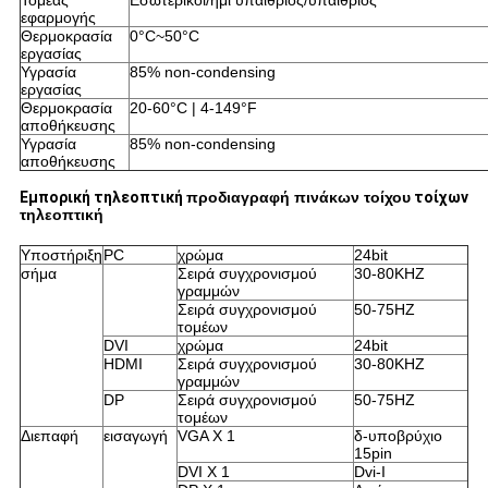
Τομέας
Εσωτερικοί/ημι υπαίθριος/υπαίθριος
εφαρμογής
Θερμοκρασία
0°C~50°C
εργασίας
Υγρασία
85% non-condensing
εργασίας
Θερμοκρασία
20-60°C | 4-149°F
αποθήκευσης
Υγρασία
85% non-condensing
αποθήκευσης
Εμπορική τηλεοπτική
προδιαγραφή πινάκων τοίχου
τοίχων
τηλεοπτική
Υποστήριξη
PC
χρώμα
24bit
σήμα
Σειρά συγχρονισμού
30-80KHZ
γραμμών
Σειρά συγχρονισμού
50-75HZ
τομέων
DVI
χρώμα
24bit
HDMI
Σειρά συγχρονισμού
30-80KHZ
γραμμών
DP
Σειρά συγχρονισμού
50-75HZ
τομέων
Διεπαφή
εισαγωγή
VGA Χ 1
δ-υποβρύχιο
15pin
DVI Χ 1
Dvi-Ι