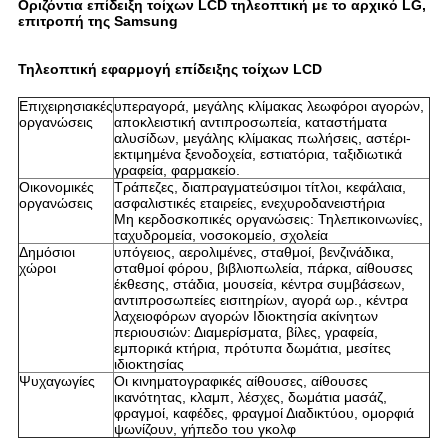
Οριζόντια επίδειξη τοίχων LCD τηλεοπτική με το αρχικό LG,
επιτροπή της Samsung
Τηλεοπτική εφαρμογή επίδειξης τοίχων LCD
Επιχειρησιακές
υπεραγορά, μεγάλης κλίμακας λεωφόροι αγορών,
οργανώσεις
αποκλειστική αντιπροσωπεία, καταστήματα
αλυσίδων, μεγάλης κλίμακας πωλήσεις, αστέρι-
εκτιμημένα ξενοδοχεία, εστιατόρια, ταξιδιωτικά
γραφεία, φαρμακείο.
Οικονομικές
Τράπεζες, διαπραγματεύσιμοι τίτλοι, κεφάλαια,
οργανώσεις
ασφαλιστικές εταιρείες, ενεχυροδανειστήρια
Μη κερδοσκοπικές οργανώσεις: Τηλεπικοινωνίες,
ταχυδρομεία, νοσοκομείο, σχολεία
Δημόσιοι
υπόγειος, αερολιμένες, σταθμοί, βενζινάδικα,
χώροι
σταθμοί φόρου, βιβλιοπωλεία, πάρκα, αίθουσες
έκθεσης, στάδια, μουσεία, κέντρα συμβάσεων,
αντιπροσωπείες εισιτηρίων, αγορά ωρ., κέντρα
λαχειοφόρων αγορών Ιδιοκτησία ακίνητων
περιουσιών: Διαμερίσματα, βίλες, γραφεία,
εμπορικά κτήρια, πρότυπα δωμάτια, μεσίτες
ιδιοκτησίας
Ψυχαγωγίες
Οι κινηματογραφικές αίθουσες, αίθουσες
ικανότητας, κλαμπ, λέσχες, δωμάτια μασάζ,
φραγμοί, καφέδες, φραγμοί Διαδικτύου, ομορφιά
ψωνίζουν, γήπεδο του γκολφ