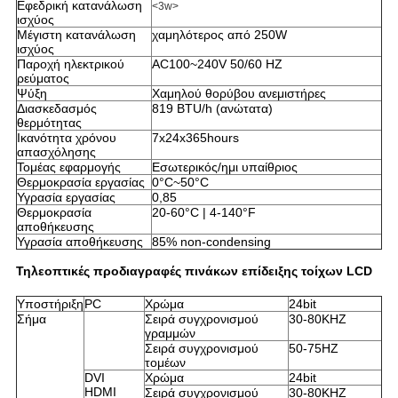
Εφεδρική κατανάλωση
<3w>
ισχύος
Μέγιστη κατανάλωση
χαμηλότερος από 250W
ισχύος
Παροχή ηλεκτρικού
AC100~240V 50/60 HZ
ρεύματος
Ψύξη
Χαμηλού θορύβου ανεμιστήρες
Διασκεδασμός
819 BTU/h (ανώτατα)
θερμότητας
Ικανότητα χρόνου
7x24x365hours
απασχόλησης
Τομέας εφαρμογής
Εσωτερικός/ημι υπαίθριος
Θερμοκρασία εργασίας
0°C~50°C
Υγρασία εργασίας
0,85
Θερμοκρασία
20-60°C | 4-140°F
αποθήκευσης
Υγρασία αποθήκευσης
85% non-condensing
Τηλεοπτικές προδιαγραφές πινάκων επίδειξης τοίχων LCD
Υποστήριξη
PC
Χρώμα
24bit
Σήμα
Σειρά συγχρονισμού
30-80KHZ
γραμμών
Σειρά συγχρονισμού
50-75HZ
τομέων
DVI
Χρώμα
24bit
HDMI
Σειρά συγχρονισμού
30-80KHZ