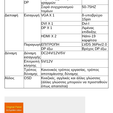
DP
γραμμών
Σειρά συγχρονισμού
50-75HZ
τομέων
Διεπαφή
Εισαγωγή
VGA Χ 1
δ-υποβρύχιο
15pin
DVI Χ 1
Dvi-Ι
DP Χ 1
Λιμένας
επίδειξης
HDMI Χ 2
Hdmi-19
καρφίτσα
Παραγωγή
ΕΠΙΤΡΟΠΗ
LVDS 36Pin/2.0
DP έξω
Βρόχος DP έξω
Δύναμη
Δύναμη
DC24V/12V/5V
εισαγωγής
Επιτροπή
5V/12V
κίνησης
Τρόπος
Κανονικός τρόπος εργασίας, τρόπος
δύναμης
αποταμίευσης δύναμης
Άλλος
OSD
Κινεζικές, αγγλικές και άλλες γλώσσες
(άλλες γλώσσες μπορούν να προστεθούν
όπως απαιτείται)