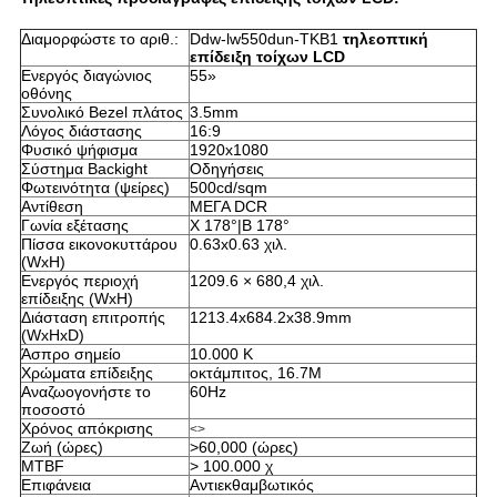
Διαμορφώστε το αριθ.:
Ddw-lw550dun-TKB1
τηλεοπτική
επίδειξη τοίχων LCD
Ενεργός διαγώνιος
55»
οθόνης
Συνολικό Bezel πλάτος
3.5mm
Λόγος διάστασης
16:9
Φυσικό ψήφισμα
1920x1080
Σύστημα Backight
Οδηγήσεις
Φωτεινότητα (ψείρες)
500cd/sqm
Αντίθεση
ΜΕΓΑ DCR
Γωνία εξέτασης
Χ 178°|Β 178°
Πίσσα εικονοκυττάρου
0.63x0.63 χιλ.
(WxH)
Ενεργός περιοχή
1209.6 × 680,4 χιλ.
επίδειξης (WxH)
Διάσταση επιτροπής
1213.4x684.2x38.9mm
(WxHxD)
Άσπρο σημείο
10.000 Κ
Χρώματα επίδειξης
οκτάμπιτος, 16.7M
Αναζωογονήστε το
60Hz
ποσοστό
Χρόνος απόκρισης
<>
Ζωή (ώρες)
>60,000 (ώρες)
MTBF
> 100.000 χ
Επιφάνεια
Αντιεκθαμβωτικός