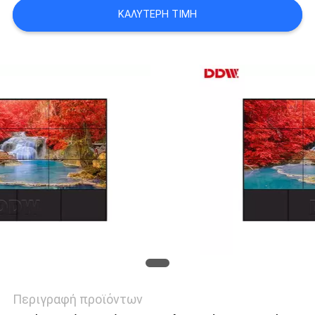
CASE
ΚΑΛΎΤΕΡΗ ΤΙΜΉ
CENTER
SITEMAP
PRIVACY
POLICY
Περιγραφή προϊόντων