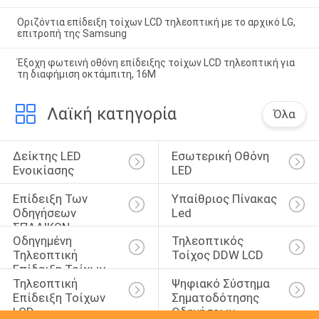
Οριζόντια επίδειξη τοίχων LCD τηλεοπτική με το αρχικό LG,
επιτροπή της Samsung
Έξοχη φωτεινή οθόνη επίδειξης τοίχων LCD τηλεοπτική για
τη διαφήμιση οκτάμπιτη, 16M
Λαϊκή κατηγορία
Όλα
Δείκτης LED 
Εσωτερική Οθόνη 
Ενοικίασης
LED
Επίδειξη Των 
Υπαίθριος Πίνακας 
Οδηγήσεων 
Led
ΣΠΑΔΙΚΩΝ
Οδηγημένη 
Τηλεοπτικός 
Τηλεοπτική 
Τοίχος DDW LCD
Επίδειξη Τοίχων
Τηλεοπτική 
Ψηφιακό Σύστημα 
Επίδειξη Τοίχων 
Σηματοδότησης 
LCD
Οδηγήσεων