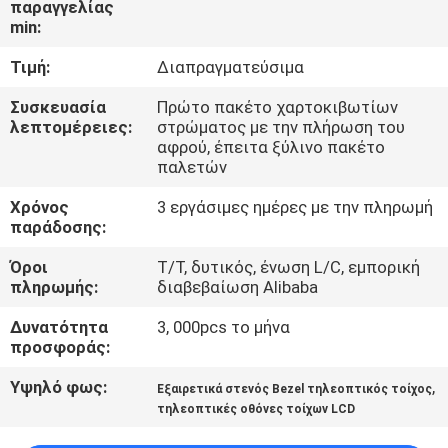
παραγγελίας
ΈΛΕΓΧΟΣ
min:
Τιμή:
Διαπραγματεύσιμα
ΜΑΣ
ΕΛΆΤΕ
Συσκευασία
Πρώτο πακέτο χαρτοκιβωτίων
λεπτομέρειες:
στρώματος με την πλήρωση του
ΣΕ
αφρού, έπειτα ξύλινο πακέτο
παλετών
ΕΠΑΦΉ
Χρόνος
3 εργάσιμες ημέρες με την πληρωμή
ΜΕ
παράδοσης:
Όροι
T/T, δυτικός, ένωση L/C, εμπορική
ΕΙΔΉΣΕΙΣ
πληρωμής:
διαβεβαίωση Alibaba
Δυνατότητα
3, 000pcs το μήνα
ΖΗΤΉΣΤΕ
προσφοράς:
ΈΝΑ
Υψηλό φως:
,
Εξαιρετικά στενός Bezel τηλεοπτικός τοίχος
ΑΠΌΣΠΑΣΜΑ
τηλεοπτικές οθόνες τοίχων LCD