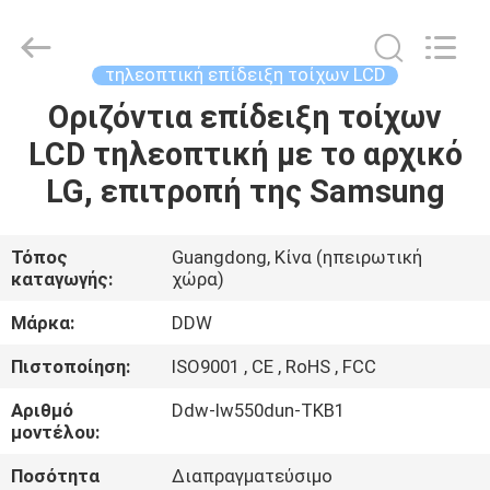
Technology
Co.,
Ltd..
All
Rights
τηλεοπτική επίδειξη τοίχων LCD
Reserved.
Developed
by
Οριζόντια επίδειξη τοίχων
ΣΠΊΤΙ
ECER
LCD τηλεοπτική με το αρχικό
ΠΡΟΪΌΝΤΑ
LG, επιτροπή της Samsung
ΠΕΡΊΠΟΥ
Τόπος
Guangdong, Κίνα (ηπειρωτική
καταγωγής:
χώρα)
ΕΜΕΊΣ
Μάρκα:
DDW
ΓΎΡΟΣ
Πιστοποίηση:
ISO9001 , CE , RoHS , FCC
ΕΡΓΟΣΤΑΣΊΩΝ
Αριθμό
Ddw-lw550dun-TKB1
μοντέλου:
ΠΟΙΟΤΙΚΌΣ
Ποσότητα
Διαπραγματεύσιμο