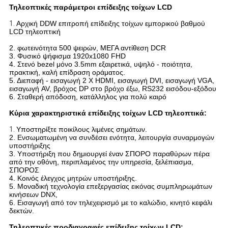
Τηλεοπτικές παράμετροι επίδειξης τοίχων LCD
1.
Αρχική DDW επιτροπή επίδειξης τοίχων εμπορικού βαθμού
LCD τηλεοπτική
2. φωτεινότητα 500 ψειρών, ΜΕΓΑ αντίθεση DCR
3. Φυσικό ψήφισμα 1920x1080 FHD
4. Στενό bezel μόνο 3.5mm εξαιρετικά, υψηλό - ποιότητα,
πρακτική, καλή επίδραση οράματος.
5. Διεπαφή - εισαγωγή 2 Χ HDMI, εισαγωγή DVI, εισαγωγή VGA,
εισαγωγή AV, βρόχος DP στο βρόχο έξω, RS232 εισόδου-εξόδου
6. Σταθερή απόδοση, κατάλληλος για πολύ καιρό
Κύρια χαρακτηριστικά επίδειξης τοίχων LCD τηλεοπτικά:
1.
Υποστηρίξτε ποικίλους λιμένες σημάτων.
2. Ενσωματωμένη να συνδέσει ενότητα, λειτουργία συναρμογών
υποστήριξης
3. Υποστήριξη που δημιουργεί έναν ΣΠΟΡΟ παραθύρων πέρα
από την οθόνη, περιπλαμένος την υπηρεσία, ξελέπιασμα,
ΣΠΟΡΟΣ
4. Κοινός έλεγχος μητρών υποστήριξης.
5. Μοναδική τεχνολογία επεξεργασίας εικόνας συμπληρωμάτων
κινήσεων DNX,
6. Εισαγωγή από τον τηλεχειρισμό με το καλώδιο, κινητό κεφάλι
δεκτών.
Τηλεοπτικές προδιαγραφές επίδειξης τοίχων LCD: