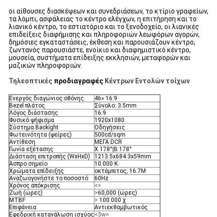
οι αίθουσες διασκέψεων και συνεδριάσεων, το κτίριο γραφείων,
τα λόμπι, ασφάλειας το κέντρο ελέγχων, η επιτήρηση και το
λιανικό κέντρο, το εστιατόριο και το ξενοδοχείο, οι λιανικές
επιδείξεις διαφήμισης και πληροφοριών λεωφόρων αγορών,
δημόσιες εγκαταστάσεις, έκθεση και παρουσιάζουν κέντρο,
ζωντανός παρουσιάστε, ενοίκιο και διαφημιστικό κέντρο,
μουσεία, συστήματα επίδειξης εκκλησιών, μεταφορών και
μαζικών πληροφοριών.
Τηλεοπτικές
προδιαγραφές
Κέντρων Εντολών τοίχων
Ενεργός διαγώνιος οθόνης
46» 16:9
Bezel πλάτος
Σύνολο: 3.5mm
Λόγος διάστασης
16:9
Φυσικό ψήφισμα
1920x1080
Σύστημα Backight
Οδηγήσεις
Φωτεινότητα (ψείρες)
500cd/sqm
Αντίθεση
ΜΕΓΑ DCR
Γωνία εξέτασης
Χ 178°|Β 178°
Διάσταση επιτροπής (WxHxD)
1213.5x684.3x59mm
Άσπρο σημείο
10.000 Κ
Χρώματα επίδειξης
οκτάμπιτος, 16.7M
Αναζωογονήστε το ποσοστό
60Hz
Χρόνος απόκρισης
<>
Ζωή (ώρες)
>
60,000 (ώρες)
MTBF
>
100.000 χ
Επιφάνεια
Αντιεκθαμβωτικός
Εφεδρική κατανάλωση ισχύος
<3w>