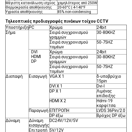
Μέγιστη κατανάλωση ισχύος
χαμηλότερος από 250W
Θερμοκρασία αποθήκευσης
20-60°C | 4-140°F
Υγρασία αποθήκευσης
85% non-condensing
Τηλεοπτικές προδιαγραφές πινάκων τοίχου CCTV
Υποστήριξη
PC
Χρώμα
24bit
Σήμα
Σειρά συγχρονισμού
30-80KHZ
γραμμών
Σειρά συγχρονισμού
50-75HZ
τομέων
DVI
Χρώμα
24bit
HDMI
Σειρά συγχρονισμού
30-80KHZ
DP
γραμμών
Σειρά συγχρονισμού
50-75HZ
τομέων
Διεπαφή
Εισαγωγή
VGA Χ 1
δ-υποβρύχιο
15pin
DVI Χ 1
Dvi-Ι
DP Χ 1
Λιμένας
επίδειξης
HDMI Χ 2
Hdmi-19
καρφίτσα
Παραγωγή
ΕΠΙΤΡΟΠΗ
LVDS 36Pin/2.0
DP έξω
Βρόχος DP έξω
Δύναμη
Δύναμη
DC24V/12V/5V
εισαγωγής
Επιτροπή
5V/12V