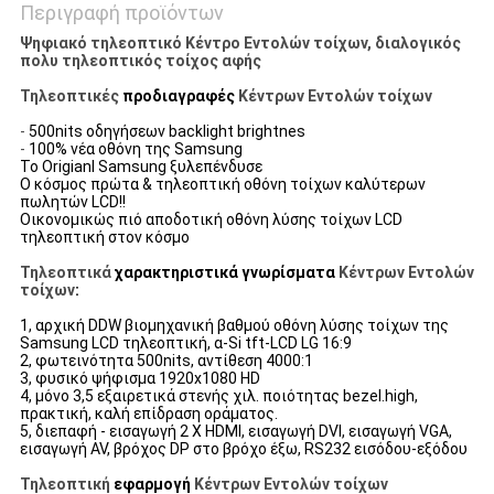
Περιγραφή προϊόντων
Ψηφιακό τηλεοπτικό Κέντρο Εντολών τοίχων, διαλογικός
πολυ τηλεοπτικός τοίχος αφής
Τηλεοπτικές
προδιαγραφές
Κέντρων Εντολών τοίχων
-
500nits οδηγήσεων backlight brightnes
-
100% νέα οθόνη της Samsung
Το Origianl Samsung ξυλεπένδυσε
Ο κόσμος πρώτα & τηλεοπτική οθόνη τοίχων καλύτερων
πωλητών LCD!!
Οικονομικώς πιό αποδοτική οθόνη λύσης τοίχων LCD
τηλεοπτική στον κόσμο
Τηλεοπτικά
χαρακτηριστικά γνωρίσματα
Κέντρων Εντολών
τοίχων
:
1, αρχική DDW βιομηχανική βαθμού οθόνη λύσης τοίχων της
Samsung LCD τηλεοπτική, α-Si tft-LCD LG 16:9
2, φωτεινότητα 500nits, αντίθεση 4000:1
3, φυσικό ψήφισμα 1920x1080 HD
4, μόνο 3,5 εξαιρετικά στενής χιλ. ποιότητας bezel.high,
πρακτική, καλή επίδραση οράματος.
5, διεπαφή - εισαγωγή 2 Χ HDMI, εισαγωγή DVI, εισαγωγή VGA,
εισαγωγή AV, βρόχος DP στο βρόχο έξω, RS232 εισόδου-εξόδου
Τηλεοπτική
εφαρμογή
Κέντρων Εντολών τοίχων