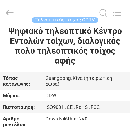
Co.,
Ltd..
All
Rights
Reserved.
Τηλεοπτικός τοίχος CCTV
Developed
by
Ψηφιακό τηλεοπτικό Κέντρο
ΣΠΊΤΙ
ECER
Εντολών τοίχων, διαλογικός
ΠΡΟΪΌΝΤΑ
πολυ τηλεοπτικός τοίχος
αφής
ΠΕΡΊΠΟΥ
ΕΜΕΊΣ
Τόπος
Guangdong, Κίνα (ηπειρωτική
καταγωγής:
χώρα)
ΓΎΡΟΣ
Μάρκα:
DDW
ΕΡΓΟΣΤΑΣΊΩΝ
Πιστοποίηση:
ISO9001 , CE , RoHS , FCC
Αριθμό
Ddw-dv46fhm-NV0
ΠΟΙΟΤΙΚΌΣ
μοντέλου: