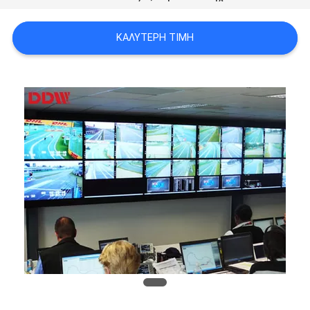
CASE
CENTER
ΚΑΛΎΤΕΡΗ ΤΙΜΉ
SITEMAP
PRIVACY
POLICY