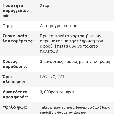
ΈΛΕΓΧΟΣ
Ποσότητα
2τεμ
παραγγελίας
min:
ΜΑΣ
Τιμή:
Διαπραγματεύσιμα
ΕΛΆΤΕ
ΣΕ
Συσκευασία
Πρώτο πακέτο χαρτοκιβωτίων
λεπτομέρειες:
στρώματος με την πλήρωση του
ΕΠΑΦΉ
αφρού, έπειτα ξύλινο πακέτο
παλετών
ΜΕ
Χρόνος
3 εργάσιμες ημέρες με την πληρωμή
παράδοσης:
ΕΙΔΉΣΕΙΣ
Όροι
L/C, L/C, T/T
πληρωμής:
ΖΗΤΉΣΤΕ
Δυνατότητα
3, 000pcs το μήνα
ΈΝΑ
προσφοράς:
ΑΠΌΣΠΑΣΜΑ
Υψηλό φως:
,
τηλεοπτικός τοίχος αίθουσας συνδιαλέξεων
επιδείξεις δωματίων ελέγχου