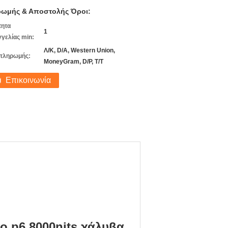
ωμής & Αποστολής Όροι:
τητα
1
γελίας min:
Λ/Κ, D/A, Western Union,
πληρωμής:
MoneyGram, D/P, T/T
Επικοινωνία
 p6 8000nits χάλυβα