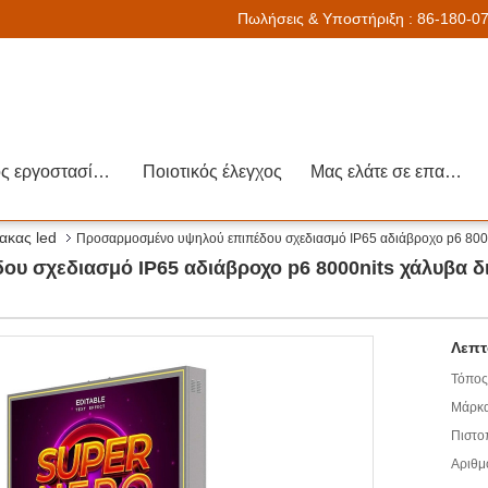
Πωλήσεις & Υποστήριξη :
86-180-0
Γύρος εργοστασίων
Ποιοτικός έλεγχος
Μας ελάτε σε επαφή με
ακας led
Προσαρμοσμένο υψηλού επιπέδου σχεδιασμό IP65 αδιάβροχο p6 8000
υ σχεδιασμό IP65 αδιάβροχο p6 8000nits χάλυβα δ
Λεπτ
Τόπος
Μάρκα
Πιστο
Αριθμ