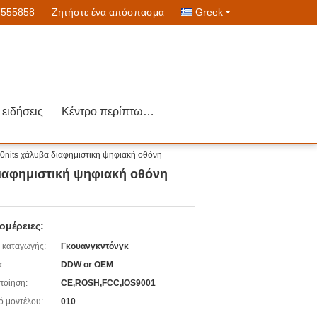
7555858
Ζητήστε ένα απόσπασμα
Greek
ειδήσεις
Κέντρο περίπτωσης
nits χάλυβα διαφημιστική ψηφιακή οθόνη
ιαφημιστική ψηφιακή οθόνη
ομέρειες:
 καταγωγής:
Γκουανγκντόνγκ
:
DDW or OEM
ποίηση:
CE,ROSH,FCC,IOS9001
ό μοντέλου:
010