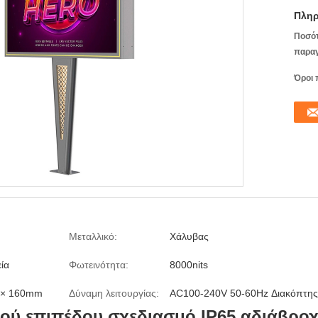
Πληρ
Ποσό
παραγ
Όροι 
Μεταλλικό:
Χάλυβας
ία
Φωτεινότητα:
8000nits
 × 160mm
Δύναμη λειτουργίας:
AC100-240V 50-60Hz Διακόπτης
ύ επιπέδου σχεδιασμό IP65 αδιάβροχο