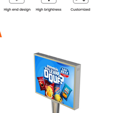
Αφήστε ένα μήνυμα
We bellen je snel terug!