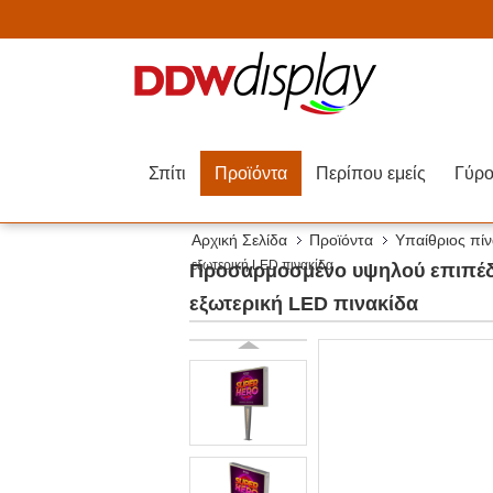
Σπίτι
Προϊόντα
Περίπου εμείς
Αρχική Σελίδα
Προϊόντα
Υπαίθριος πίν
εξωτερική LED πινακίδα
Προσαρμοσμένο υψηλού επιπέδο
εξωτερική LED πινακίδα