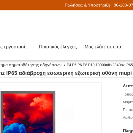
Πωλήσεις & Υποστήριξη :
86-180-0
Γύρος εργοστασίων
Ποιοτικός έλεγχος
Μας ελάτε σε επαφή με
τημα σηματοδότησης οδηγήσεων
P4 P5 P6 P8 P10 10000nits 3840hz IP65
0hz IP65 αδιάβροχη εσωτερική εξωτερική οθόνη mup
Λεπτ
Τόπος
Μάρκα
Πιστο
Αριθμ
Πληρ