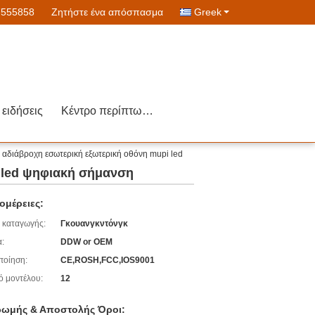
7555858
Ζητήστε ένα απόσπασμα
Greek
ειδήσεις
Κέντρο περίπτωσης
 αδιάβροχη εσωτερική εξωτερική οθόνη mupi led
i led ψηφιακή σήμανση
ομέρειες:
 καταγωγής:
Γκουανγκντόνγκ
:
DDW or OEM
ποίηση:
CE,ROSH,FCC,IOS9001
ό μοντέλου:
12
ωμής & Αποστολής Όροι: