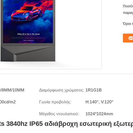
Ποσό
παραγ
Όροι 
/8MM/10MM
Διαμόρφωση χρώματος:
1R1G1B
00cd/m2
Γωνία προβολής:
H:140°, V:120°
Μέγεθος ντουλαπιού:
1024*1024mm
ts 3840hz IP65 αδιάβροχη εσωτερική εξωτε