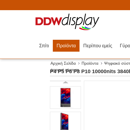
Σπίτι
Προϊόντα
Περίπου εμείς
Αρχική Σελίδα
Προϊόντα
Ψηφιακό σύσ
ψηφιακή σήμανση
P4 P5 P6 P8 P10 10000nits 384