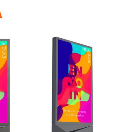
Αφήστε ένα μήνυμα
We bellen je snel terug!