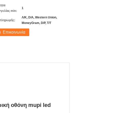
τητα
1
γελίας min:
Λ/Κ, D/A, Western Union,
πληρωμής:
MoneyGram, D/P, T/T
Επικοινωνία
ρική οθόνη mupi led